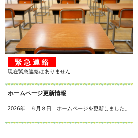
緊 急 連 絡
現在緊急連絡はありません
ホームページ更新情報
202
6
年
６月８
日
ホームページを更新しました。